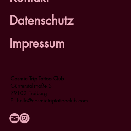
Datenschutz
Impressum
Cosmic Trip Tattoo Club
Günterstalstraße 5
79102 Freiburg
E. hello@cosmictriptattooclub.com